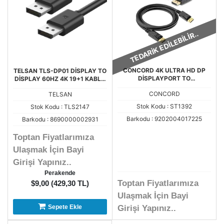
TEDARİK EDİLEBİLİR..
CONCORD 4K ULTRA HD DP
TELSAN TLS-DP01 DİSPLAY TO
DİSPLAYPORT TO
DİSPLAY 60HZ 4K 19+1 KABLO
DİSPLAYPORT KABLO DP TO
1.8MT ORJİNAL
CONCORD
TELSAN
DİSPLAY KABLO 1.8MT
Stok Kodu : ST1392
Stok Kodu : TLS2147
Barkodu : 9202004017225
Barkodu : 8690000002931
Toptan Fiyatlarımıza
Ulaşmak İçin Bayi
Girişi Yapınız..
Perakende
Toptan Fiyatlarımıza
$9,00 (429,30 TL)
Ulaşmak İçin Bayi
Sepete Ekle
Girişi Yapınız..