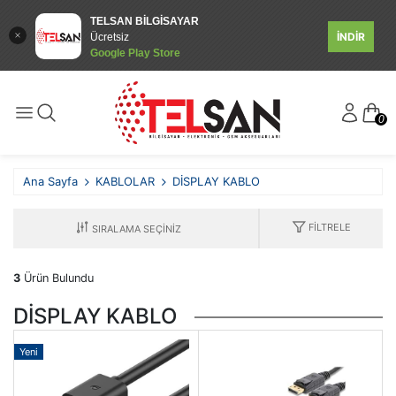
TELSAN BİLGİSAYAR
İNDİR
Ücretsiz
Google Play Store
0
Ana Sayfa
KABLOLAR
DİSPLAY KABLO
FILTRELE
3
Ürün Bulundu
DİSPLAY KABLO
Yeni