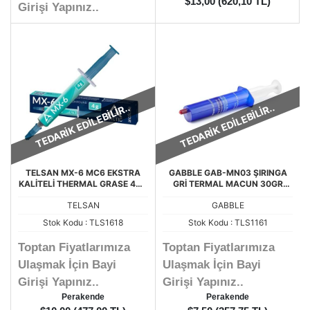
$13,00 (620,10 TL)
Girişi Yapınız..
TEDARİK EDİLEBİLİR..
TEDARİK EDİLEBİLİR..
TELSAN MX-6 MC6 EKSTRA
GABBLE GAB-MN03 ŞIRINGA
KALİTELİ THERMAL GRASE 4GR
GRİ TERMAL MACUN 30GR
ED TERMAL MACUN
HM501 HM510
TELSAN
GABBLE
Stok Kodu : TLS1618
Stok Kodu : TLS1161
Toptan Fiyatlarımıza
Toptan Fiyatlarımıza
Ulaşmak İçin Bayi
Ulaşmak İçin Bayi
Girişi Yapınız..
Girişi Yapınız..
Perakende
Perakende