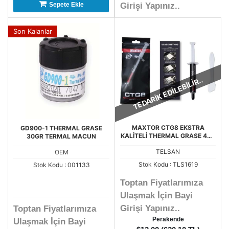
Sepete Ekle
Girişi Yapınız..
Son Kalanlar
TEDARİK EDİLEBİLİR..
MAXTOR CTG8 EKSTRA
GD900-1 THERMAL GRASE
KALİTELİ THERMAL GRASE 4GR
30GR TERMAL MACUN
ED TERMAL MACUN
TELSAN
OEM
Stok Kodu : TLS1619
Stok Kodu : 001133
Toptan Fiyatlarımıza
Ulaşmak İçin Bayi
Girişi Yapınız..
Toptan Fiyatlarımıza
Perakende
Ulaşmak İçin Bayi