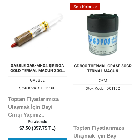
Son Kalanlar
GABBLE GAB-MN04 ŞIRINGA
GD900 THERMAL GRASE 30GR
GOLD TERMAL MACUN 30GR
TERMAL MACUN
HF-G300
GABBLE
OEM
Stok Kodu : TLS1160
Stok Kodu : 001132
Toptan Fiyatlarımıza
Ulaşmak İçin Bayi
Girişi Yapınız..
Perakende
Toptan Fiyatlarımıza
$7,50 (357,75 TL)
Ulaşmak İçin Bayi