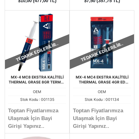
$10,00 (477,00 TL)
$7,50 (357,75 TL)
TEDARİK EDİLEBİLİR..
TEDARİK EDİLEBİLİR..
MX-4 MC8 EKSTRA KALİTELİ
MX-4 MC4 EKSTRA KALİTELİ
THERMAL GRASE 8GR TERMAL
THERMAL GRASE 4GR ED
MACUN
TERMAL MACUN
OEM
OEM
Stok Kodu : 001135
Stok Kodu : 001134
Toptan Fiyatlarımıza
Toptan Fiyatlarımıza
Ulaşmak İçin Bayi
Ulaşmak İçin Bayi
Girişi Yapınız..
Girişi Yapınız..