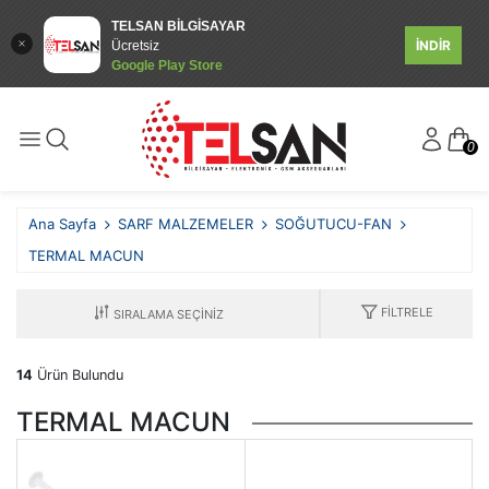
TELSAN BİLGİSAYAR
İNDİR
Ücretsiz
Google Play Store
0
Ana Sayfa
SARF MALZEMELER
SOĞUTUCU-FAN
TERMAL MACUN
FILTRELE
14
Ürün Bulundu
TERMAL MACUN