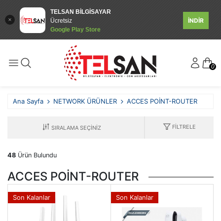
TELSAN BİLGİSAYAR
İNDİR
Ücretsiz
Google Play Store
0
Ana Sayfa
NETWORK ÜRÜNLER
ACCES POİNT-ROUTER
FILTRELE
48
Ürün Bulundu
ACCES POİNT-ROUTER
Son Kalanlar
Son Kalanlar