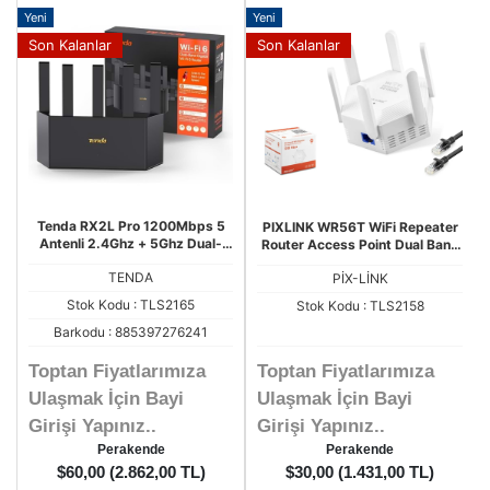
Yeni
Yeni
Son Kalanlar
Son Kalanlar
Tenda RX2L Pro 1200Mbps 5
PIXLINK WR56T WiFi Repeater
Antenli 2.4Ghz + 5Ghz Dual-
Router Access Point Dual Band
Band Gigabit Wi-Fi 6 Router
5 GHz 1200 Mbps
TENDA
PİX-LİNK
Stok Kodu : TLS2165
Stok Kodu : TLS2158
Barkodu : 885397276241
Toptan Fiyatlarımıza
Toptan Fiyatlarımıza
Ulaşmak İçin Bayi
Ulaşmak İçin Bayi
Girişi Yapınız..
Girişi Yapınız..
Perakende
Perakende
$60,00 (2.862,00 TL)
$30,00 (1.431,00 TL)