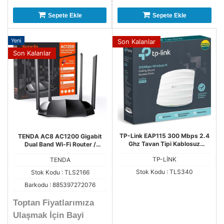
Sepete Ekle
Sepete Ekle
Yeni
Son Kalanlar
Son Kalanlar
TP-Link EAP115 300 Mbps 2.4
TENDA AC8 AC1200 Gigabit
Ghz Tavan Tipi Kablosuz
Dual Band Wi-Fi Router /
Access Point
Repeater / Access Point 4
TP-LİNK
TENDA
Gigabit Port 2.4GHz & 5GHz
Dual Bant Router
Stok Kodu : TLS340
Stok Kodu : TLS2166
Barkodu : 885397272076
Toptan Fiyatlarımıza
Ulaşmak İçin Bayi