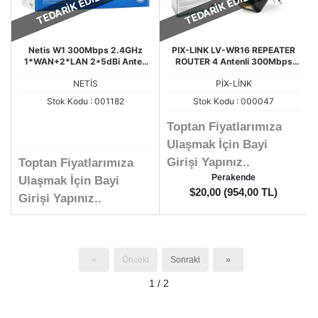
TEDARİK EDİLEBİLİR..
TEDARİK EDİLEBİLİR..
Netis W1 300Mbps 2.4GHz
PIX-LINK LV-WR16 REPEATER
1*WAN+2*LAN 2*5dBi Anten
ROUTER 4 Antenli 300Mbps
AP+Repeater+WISP Kablosuz
ACCES POİNT
NETİS
PİX-LİNK
Router ACCES POİNT
Stok Kodu : 001182
Stok Kodu : 000047
Toptan Fiyatlarımıza
Ulaşmak İçin Bayi
Girişi Yapınız..
Toptan Fiyatlarımıza
Perakende
Ulaşmak İçin Bayi
$20,00 (954,00 TL)
Girişi Yapınız..
«
Önceki
Sonraki
»
1 / 2