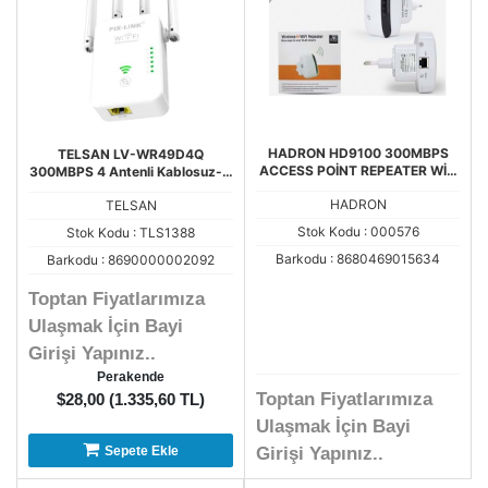
HADRON HD9100 300MBPS
TELSAN LV-WR49D4Q
ACCESS POİNT REPEATER WİFİ
300MBPS 4 Antenli Kablosuz-N
GÜÇLENDİRİCİ
Menzil Artırıcı Acces Point
HADRON
TELSAN
Router WR16
Stok Kodu : 000576
Stok Kodu : TLS1388
Barkodu : 8680469015634
Barkodu : 8690000002092
Toptan Fiyatlarımıza
Ulaşmak İçin Bayi
Girişi Yapınız..
Perakende
Toptan Fiyatlarımıza
$28,00 (1.335,60 TL)
Ulaşmak İçin Bayi
Sepete Ekle
Girişi Yapınız..