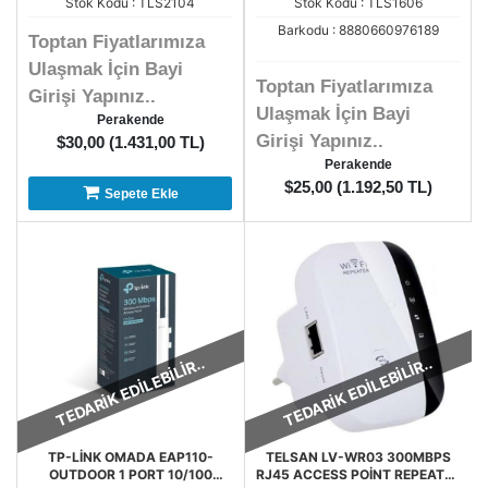
Stok Kodu : TLS2104
Stok Kodu : TLS1606
Barkodu : 8880660976189
Toptan Fiyatlarımıza
Ulaşmak İçin Bayi
Toptan Fiyatlarımıza
Girişi Yapınız..
Ulaşmak İçin Bayi
Perakende
Girişi Yapınız..
$30,00 (1.431,00 TL)
Perakende
$25,00 (1.192,50 TL)
Sepete Ekle
TEDARİK EDİLEBİLİR..
TEDARİK EDİLEBİLİR..
TP-LİNK OMADA EAP110-
TELSAN LV-WR03 300MBPS
OUTDOOR 1 PORT 10/100
RJ45 ACCESS POİNT REPEATER