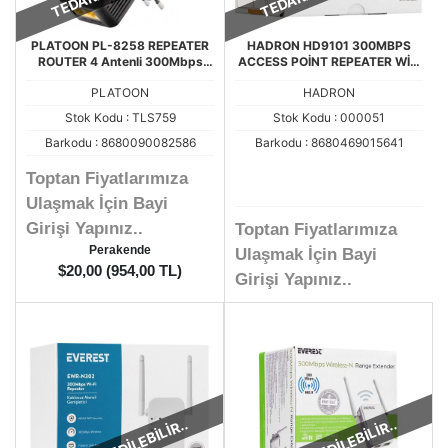
PLATOON PL-8258 REPEATER
HADRON HD9101 300MBPS
ROUTER 4 Antenli 300Mbps
ACCESS POİNT REPEATER WİFİ
ACCES POİNT
GÜÇLENDİRİCİ
PLATOON
HADRON
Stok Kodu : TLS759
Stok Kodu : 000051
Barkodu : 8680090082586
Barkodu : 8680469015641
Toptan Fiyatlarımıza
Ulaşmak İçin Bayi
Girişi Yapınız..
Toptan Fiyatlarımıza
Perakende
Ulaşmak İçin Bayi
$20,00 (954,00 TL)
Girişi Yapınız..