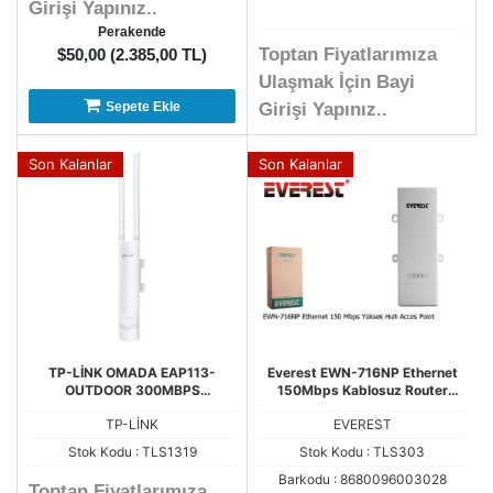
Girişi Yapınız..
Perakende
Toptan Fiyatlarımıza
$50,00 (2.385,00 TL)
Ulaşmak İçin Bayi
Sepete Ekle
Girişi Yapınız..
Son Kalanlar
Son Kalanlar
TP-LİNK OMADA EAP113-
Everest EWN-716NP Ethernet
OUTDOOR 300MBPS
150Mbps Kablosuz Router
KABLOSUZ DIŞ ORTAM
Yüksek Hızlı Acces Point
TP-LİNK
EVEREST
ACCESS POINT
Stok Kodu : TLS1319
Stok Kodu : TLS303
Barkodu : 8680096003028
Toptan Fiyatlarımıza