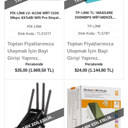
TP-LİNK TL-WA854RE
PİX-LİNK LV-AC06 WİFİ 1200
300MBPS WİFİ MENZİL
Mbps 4X5dBi Wifi Pro Sinyal
GENİŞLETİCİ ACCES POİNT
Güçlendirici 2.4G + 5G Çift Bant
TP-LİNK
PİX-LİNK
4 Antenli 4 Port
Router/Repeater/AP/WISP
Stok Kodu : TLS767
Stok Kodu : TLS1017
Acces Point
Toptan Fiyatlarımıza
Toptan Fiyatlarımıza
Ulaşmak İçin Bayi
Ulaşmak İçin Bayi
Girişi Yapınız..
Girişi Yapınız..
Perakende
Perakende
$35,00 (1.669,50 TL)
$24,00 (1.144,80 TL)
TEDARİK EDİLEBİLİR..
TEDARİK EDİLEBİLİR..