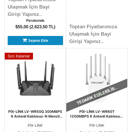
Ulaşmak İçin Bayi
Girişi Yapınız..
Perakende
Toptan Fiyatlarımıza
$55,00 (2.623,50 TL)
Ulaşmak İçin Bayi
Sepete Ekle
Girişi Yapınız..
Son Kalanlar
TEDARİK EDİLEBİLİR..
PİX-LİNK LV-WR50Q 300MBPS
PİX-LİNK LV-WR60T
6 Antenli Kablosuz-N Menzil
1200MBPS 6 Antenli Kablosuz-
Artırıcı Acces Point Router
N Menzil Artırıcı Acces Point
PİX-LİNK
PİX-LİNK
Router GAB-WR60T