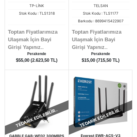
2.4GHZ 2X2 MU-MIMO
WİFİ GÜÇLENDİRİCİ
TP-LİNK
TELSAN
300MBPS 2X3DBI ANTEN DIŞ
ORTAM ACCESS
Stok Kodu : TLS1318
Stok Kodu : TLS1177
POİNT(ADAPTÖRLÜ)
Barkodu : 8699415422907
Toptan Fiyatlarımıza
Toptan Fiyatlarımıza
Ulaşmak İçin Bayi
Ulaşmak İçin Bayi
Girişi Yapınız..
Girişi Yapınız..
Perakende
Perakende
$55,00 (2.623,50 TL)
$15,00 (715,50 TL)
TEDARİK EDİLEBİLİR..
TEDARİK EDİLEBİLİR..
Everest EWR-AC5-V3
GABBLE GAB-WF02 300MBPS