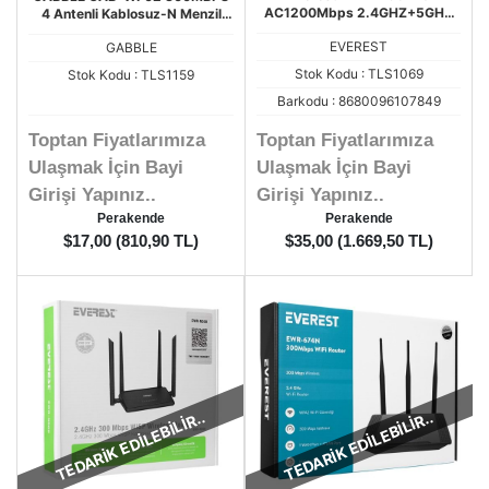
AC1200Mbps 2.4GHZ+5GHZ
4 Antenli Kablosuz-N Menzil
DualBand 4*6dBi Anten
Artırıcı Acces Point Router
EVEREST
GABBLE
WISP+AP+Repeater Destekli
WR16
Kablosuz Wifi Router
Stok Kodu : TLS1069
Stok Kodu : TLS1159
Barkodu : 8680096107849
Toptan Fiyatlarımıza
Toptan Fiyatlarımıza
Ulaşmak İçin Bayi
Ulaşmak İçin Bayi
Girişi Yapınız..
Girişi Yapınız..
Perakende
Perakende
$17,00 (810,90 TL)
$35,00 (1.669,50 TL)
TEDARİK EDİLEBİLİR..
TEDARİK EDİLEBİLİR..