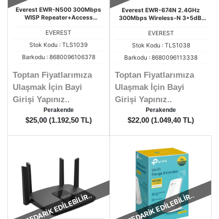
Everest EWR-N500 300Mbps
Everest EWR-674N 2.4GHz
WISP Repeater+Access
300Mbps Wireless-N 3*5dBi
Point+Bridge Kablosuz Router
Antenli Repeater+WISP+AP
EVEREST
EVEREST
Destekli Kablosuz Router
Stok Kodu : TLS1039
Stok Kodu : TLS1038
Barkodu : 8680096106378
Barkodu : 8680096113338
Toptan Fiyatlarımıza
Toptan Fiyatlarımıza
Ulaşmak İçin Bayi
Ulaşmak İçin Bayi
Girişi Yapınız..
Girişi Yapınız..
Perakende
Perakende
$25,00 (1.192,50 TL)
$22,00 (1.049,40 TL)
TEDARİK EDİLEBİLİR..
TEDARİK EDİLEBİLİR..