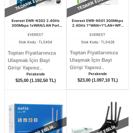
TEDARİK EDİLEBİLİR..
TEDARİK EDİLEBİLİR..
Everest EWR-N302 2.4GHz
Everest EWR-N501 300Mbps
300Mbps 1xWAN/LAN Port
2.4GHz 1*WAN+1*LAN+WPS
2x2dBi Anten Repeater+AP
Router+AP+Repeater Wifi
EVEREST
EVEREST
Kablosuz Menzil Genişletici
Range Extender
Stok Kodu : TLS454
Stok Kodu : TLS428
Toptan Fiyatlarımıza
Toptan Fiyatlarımıza
Ulaşmak İçin Bayi
Ulaşmak İçin Bayi
Girişi Yapınız..
Girişi Yapınız..
Perakende
Perakende
$23,00 (1.097,10 TL)
$25,00 (1.192,50 TL)