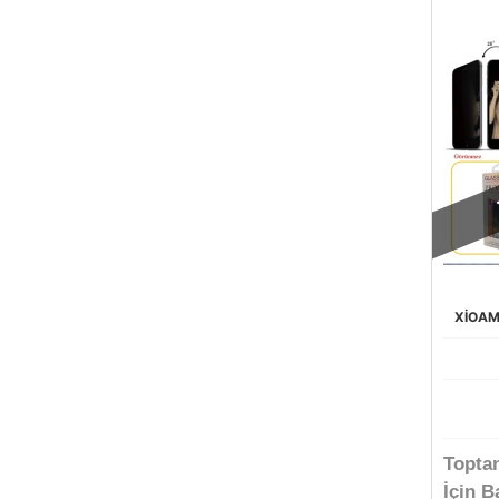
XİOAM
Topta
İçin B