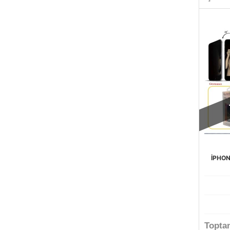
İPHON
Topta