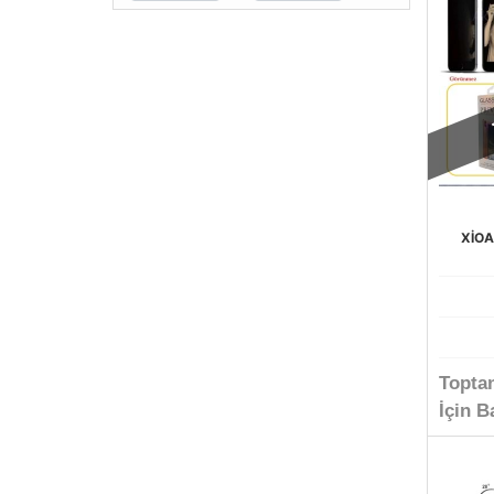
XİOA
Topta
İçin B