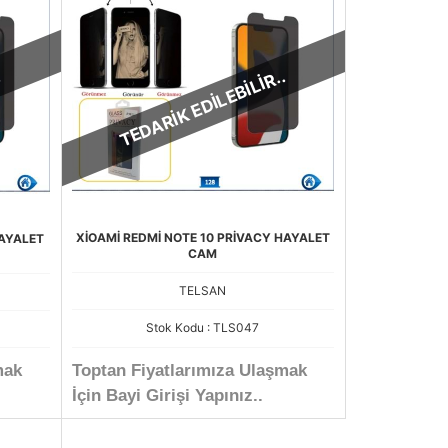
.
TEDARİK EDİLEBİLİR..
XİOAMİ REDMİ NOTE 10 PRİVACY HAYALET
HAYALET
CAM
TELSAN
Stok Kodu : TLS047
mak
Toptan Fiyatlarımıza Ulaşmak
İçin Bayi Girişi Yapınız..