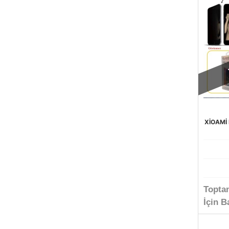
XİOAMİ
Topta
İçin B