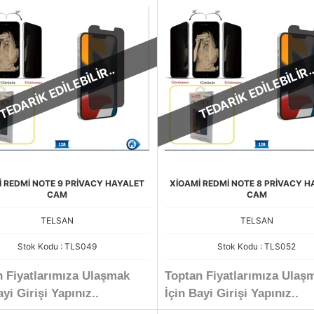
TEDARİK EDİLEBİLİR..
TEDARİK EDİLEBİLİR.
İ REDMİ NOTE 9 PRİVACY HAYALET
XİOAMİ REDMİ NOTE 8 PRİVACY H
CAM
CAM
TELSAN
TELSAN
Stok Kodu : TLS049
Stok Kodu : TLS052
n Fiyatlarımıza Ulaşmak
Toptan Fiyatlarımıza Ulaş
ayi Girişi Yapınız..
İçin Bayi Girişi Yapınız..