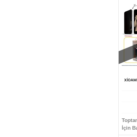
XİOAM
Topta
İçin B