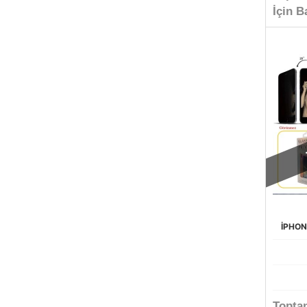
İçin B
İPHON
Topta