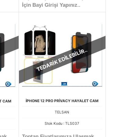
İçin Bayi Girişi Yapınız..
.
TEDARİK EDİLEBİLİR..
İPHONE 12 PRO PRİVACY HAYALET CAM
ET CAM
TELSAN
Stok Kodu : TLS037
mak
Toptan Fiyatlarımıza Ulaşmak