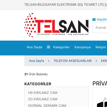
TELSAN BİLGİSAYAR ELEKTRONİK DIŞ TİCARET LTD.ŞTİ
bilgi@t
Ana Sayfa
Kategoriler
Kampanya
İletişim
Ana Sayfa
TELEFON AKSESUARLARI
EK
21
Ürün Bulundu
PRİV
KATEGORİLER
H9 KIRILMAZ CAM
5D KIRILMAZ CAM
NORMAL SERAMİK CAM