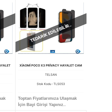
.
TEDARİK EDİLEBİLİR..
AYALET
XİAOMİ POCO X3 PRİVACY HAYALET CAM
TELSAN
Stok Kodu : TLS053
mak
Toptan Fiyatlarımıza Ulaşmak
İçin Bayi Girişi Yapınız..