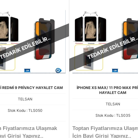
TEDARİK EDİLEBİLİR..
TEDARİK EDİLEBİLİR.
İ REDMİ 9 PRİVACY HAYALET CAM
İPHONE XS MAX/ 11 PRO MAX P
HAYALET CAM
TELSAN
TELSAN
Stok Kodu : TLS050
Stok Kodu : TLS035
n Fiyatlarımıza Ulaşmak
Toptan Fiyatlarımıza Ulaş
ayi Girişi Yapınız..
İçin Bayi Girişi Yapınız..