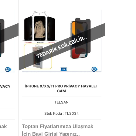
.
TEDARİK EDİLEBİLİR..
İPHONE X/XS/11 PRO PRİVACY HAYALET
RİVACY
CAM
TELSAN
Stok Kodu : TLS034
mak
Toptan Fiyatlarımıza Ulaşmak
İçin Bayi Girişi Yapınız..