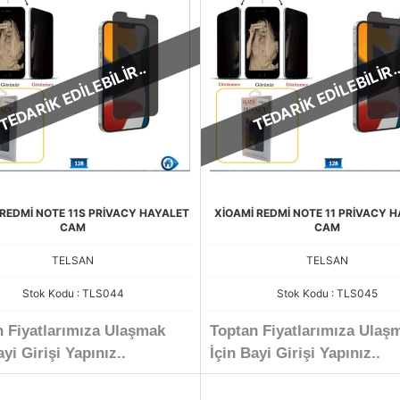
TEDARİK EDİLEBİLİR..
TEDARİK EDİLEBİLİR.
 REDMİ NOTE 11S PRİVACY HAYALET
XİOAMİ REDMİ NOTE 11 PRİVACY 
CAM
CAM
TELSAN
TELSAN
Stok Kodu : TLS044
Stok Kodu : TLS045
n Fiyatlarımıza Ulaşmak
Toptan Fiyatlarımıza Ulaş
ayi Girişi Yapınız..
İçin Bayi Girişi Yapınız..