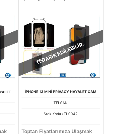
.
TEDARİK EDİLEBİLİR..
İPHONE 13 MİNİ PRİVACY HAYALET CAM
AYALET
TELSAN
Stok Kodu : TLS042
mak
Toptan Fiyatlarımıza Ulaşmak