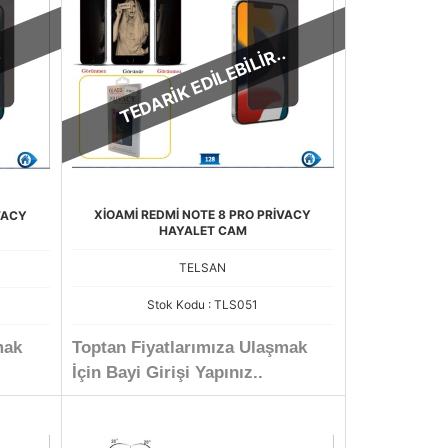
.
TEDARİK EDİLEBİLİR..
XİOAMİ REDMİ NOTE 8 PRO PRİVACY
VACY
HAYALET CAM
TELSAN
Stok Kodu : TLS051
mak
Toptan Fiyatlarımıza Ulaşmak
İçin Bayi Girişi Yapınız..