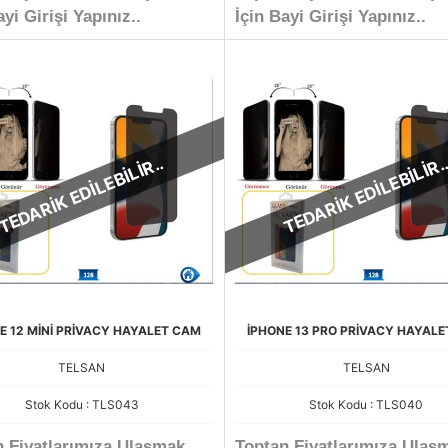
ayi Girişi Yapınız..
İçin Bayi Girişi Yapınız..
TEDARİK EDİLEBİLİR..
TEDARİK EDİLEBİLİR.
E 12 MİNİ PRİVACY HAYALET CAM
İPHONE 13 PRO PRİVACY HAYAL
TELSAN
TELSAN
Stok Kodu : TLS043
Stok Kodu : TLS040
n Fiyatlarımıza Ulaşmak
Toptan Fiyatlarımıza Ulaş