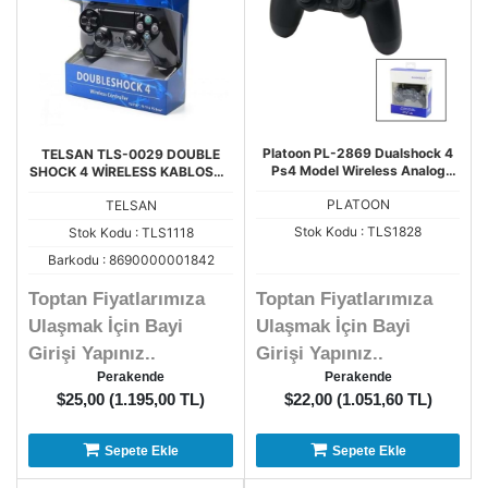
Platoon PL-2869 Dualshock 4
TELSAN TLS-0029 DOUBLE
Ps4 Model Wireless Analog
SHOCK 4 WİRELESS KABLOSUZ
Oyun Kolu
PS4 OYUN KOLU
PLATOON
TELSAN
Stok Kodu : TLS1828
Stok Kodu : TLS1118
Barkodu : 8690000001842
Toptan Fiyatlarımıza
Toptan Fiyatlarımıza
Ulaşmak İçin Bayi
Ulaşmak İçin Bayi
Girişi Yapınız..
Girişi Yapınız..
Perakende
Perakende
$25,00 (1.195,00 TL)
$22,00 (1.051,60 TL)
Sepete Ekle
Sepete Ekle