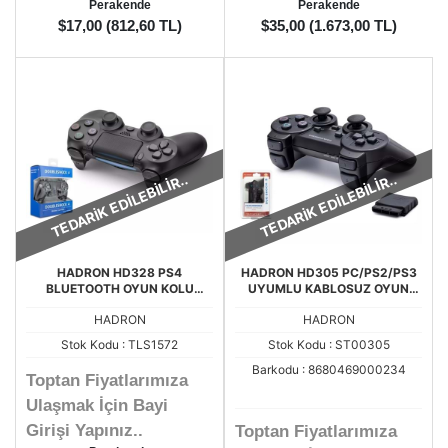
Perakende
Perakende
$17,00 (812,60 TL)
$35,00 (1.673,00 TL)
TEDARİK EDİLEBİLİR..
TEDARİK EDİLEBİLİR..
HADRON HD328 PS4
HADRON HD305 PC/PS2/PS3
BLUETOOTH OYUN KOLU
UYUMLU KABLOSUZ OYUN
KABLOSUZ PS4 OYUN KOLU
KOLU
HADRON
HADRON
Stok Kodu : TLS1572
Stok Kodu : ST00305
Barkodu : 8680469000234
Toptan Fiyatlarımıza
Ulaşmak İçin Bayi
Girişi Yapınız..
Toptan Fiyatlarımıza