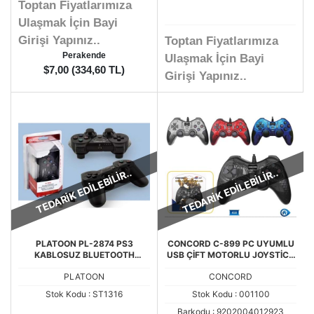
Toptan Fiyatlarımıza
Ulaşmak İçin Bayi
Girişi Yapınız..
Toptan Fiyatlarımıza
Perakende
Ulaşmak İçin Bayi
$7,00 (334,60 TL)
Girişi Yapınız..
TEDARİK EDİLEBİLİR..
TEDARİK EDİLEBİLİR..
PLATOON PL-2874 PS3
CONCORD C-899 PC UYUMLU
KABLOSUZ BLUETOOTH
USB ÇİFT MOTORLU JOYSTİCK
PLAYSTATİON 3 OYUN KOLU
OYUN KOLU GAMEPAD
PLATOON
CONCORD
Stok Kodu : ST1316
Stok Kodu : 001100
Barkodu : 9202004012923