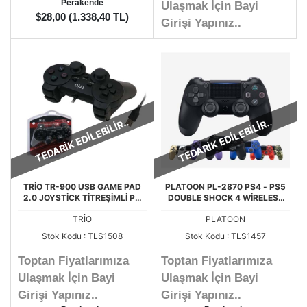
Perakende
Ulaşmak İçin Bayi
$28,00 (1.338,40 TL)
Girişi Yapınız..
TEDARİK EDİLEBİLİR..
TEDARİK EDİLEBİLİR..
TRİO TR-900 USB GAME PAD
PLATOON PL-2870 PS4 - PS5
2.0 JOYSTİCK TİTREŞİMLİ PC
DOUBLE SHOCK 4 WİRELESS
OYUN KOLU
KABLOSUZ PS4-PS5 OYUN
TRİO
PLATOON
KOLU
Stok Kodu : TLS1508
Stok Kodu : TLS1457
Toptan Fiyatlarımıza
Toptan Fiyatlarımıza
Ulaşmak İçin Bayi
Ulaşmak İçin Bayi
Girişi Yapınız..
Girişi Yapınız..