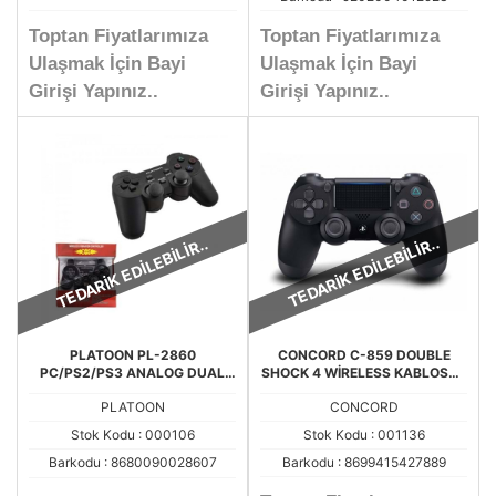
Toptan Fiyatlarımıza
Toptan Fiyatlarımıza
Ulaşmak İçin Bayi
Ulaşmak İçin Bayi
Girişi Yapınız..
Girişi Yapınız..
TEDARİK EDİLEBİLİR..
TEDARİK EDİLEBİLİR..
PLATOON PL-2860
CONCORD C-859 DOUBLE
PC/PS2/PS3 ANALOG DUAL
SHOCK 4 WİRELESS KABLOSUZ
SHOCK KABLOSUZ WİRELESS
PS4 OYUN KOLU
PLATOON
CONCORD
GAME PAD
Stok Kodu : 000106
Stok Kodu : 001136
Barkodu : 8680090028607
Barkodu : 8699415427889