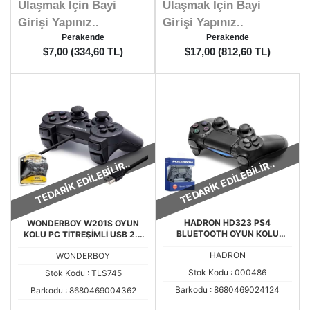
Ulaşmak İçin Bayi
Ulaşmak İçin Bayi
Girişi Yapınız..
Girişi Yapınız..
Perakende
Perakende
$7,00 (334,60 TL)
$17,00 (812,60 TL)
TEDARİK EDİLEBİLİR..
TEDARİK EDİLEBİLİR..
HADRON HD323 PS4
WONDERBOY W201S OYUN
BLUETOOTH OYUN KOLU
KOLU PC TİTREŞİMLİ USB 2.0
KABLOSUZ PS4 OYUN KOLU
140 CM KABLO
HADRON
WONDERBOY
Stok Kodu : 000486
Stok Kodu : TLS745
Barkodu : 8680469024124
Barkodu : 8680469004362