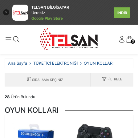
TELSAN BİLGİSAYAR
İNDİR
Ücretsiz
Google Play Store
0
Ana Sayfa
TÜKETİCİ ELEKTRONİĞİ
OYUN KOLLARI
FILTRELE
28
Ürün Bulundu
OYUN KOLLARI