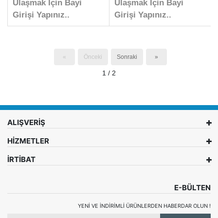
Ulaşmak İçin Bayi
Ulaşmak İçin Bayi
Girişi Yapınız..
Girişi Yapınız..
«
Önceki
Sonraki
»
1 / 2
ALIŞVERİŞ
HİZMETLER
İRTİBAT
E-BÜLTEN
YENI VE INDIRIMLI ÜRÜNLERDEN HABERDAR OLUN !