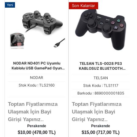
Yeni
Son Kalanlar
NODAR ND401 PC Uyumlu
TELSAN TLS-0028 PS3
Kablolu USB GamePad Oyun
KABLOSUZ BLUETOOTH
Kolu - Siyah
PLAYSTATİON 3 OYUN KOLU
NODAR
TELSAN
Stok Kodu : TLS2160
Stok Kodu : TLS1117
Barkodu : 8690000001835
Toptan Fiyatlarımıza
Toptan Fiyatlarımıza
Ulaşmak İçin Bayi
Ulaşmak İçin Bayi
Girişi Yapınız..
Girişi Yapınız..
Perakende
Perakende
$10,00 (478,00 TL)
$15,00 (717,00 TL)