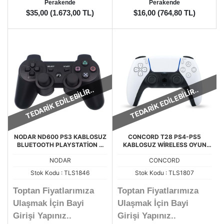
Perakende
Perakende
$35,00 (1.673,00 TL)
$16,00 (764,80 TL)
TEDARİK EDİLEBİLİR..
TEDARİK EDİLEBİLİR..
NODAR ND600 PS3 KABLOSUZ
CONCORD T28 PS4-PS5
BLUETOOTH PLAYSTATİON 3
KABLOSUZ WİRELESS OYUN
OYUN KOLU
KOLU
NODAR
CONCORD
Stok Kodu : TLS1846
Stok Kodu : TLS1807
Toptan Fiyatlarımıza
Toptan Fiyatlarımıza
Ulaşmak İçin Bayi
Ulaşmak İçin Bayi
Girişi Yapınız..
Girişi Yapınız..