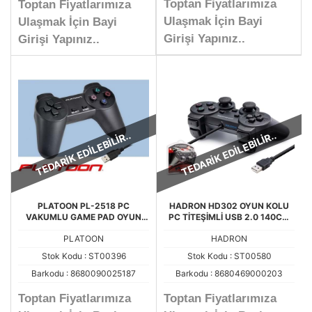
Toptan Fiyatlarımıza
Toptan Fiyatlarımıza
Ulaşmak İçin Bayi
Ulaşmak İçin Bayi
Girişi Yapınız..
Girişi Yapınız..
TEDARİK EDİLEBİLİR..
TEDARİK EDİLEBİLİR..
PLATOON PL-2518 PC
HADRON HD302 OYUN KOLU
VAKUMLU GAME PAD OYUN
PC TİTEŞİMLİ USB 2.0 140CM
KOLU
GAMEPAD
PLATOON
HADRON
Stok Kodu : ST00396
Stok Kodu : ST00580
Barkodu : 8680090025187
Barkodu : 8680469000203
Toptan Fiyatlarımıza
Toptan Fiyatlarımıza