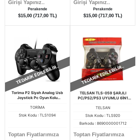
Girişi Yapınız..
Girişi Yapınız..
Perakende
Perakende
$15,00 (717,00 TL)
$15,00 (717,00 TL)
TEDARİK EDİLEBİLİR..
TEDARİK EDİLEBİLİR..
Torima P2 Siyah Analog Usb
TELSAN TLS-059 ŞARJLI
Joystick Pc Oyun Kolu
PC/PS2/PS3 UYUMLU 6İN1
Gamepad Konsol
KABLOSUZ OYUN KOLU
TORİMA
TELSAN
Stok Kodu : TLS1094
Stok Kodu : TLS920
Barkodu : 8690000001712
Toptan Fiyatlarımıza
Toptan Fiyatlarımıza