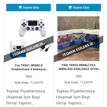
Sepete Ekle
Sepete Ekle
TEDARİK EDİLEBİLİR..
TEDARİK EDİLEBİLİR..
TRİO TR903 RENKLİ PS3
Trio TR901 (RENKLİ)
WİRELESS KABLOSUZ OYUN
Doubleshock 4 Kablosuz
KOLU
Titreşimli PS4 Oyun Kolu
TRİO
TRİO
Stok Kodu : TLS2074
Stok Kodu : TLS2075
Toptan Fiyatlarımıza
Toptan Fiyatlarımıza
Ulaşmak İçin Bayi
Ulaşmak İçin Bayi
Girişi Yapınız..
Girişi Yapınız..