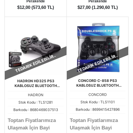
Perakende
Perakende
$12,00 (573,60 TL)
$27,00 (1.290,60 TL)
TEDARİK EDİLEBİLİR..
TEDARİK EDİLEBİLİR..
CONCORD C-858 PS3
HADRON HD325 PS3
KABLOSUZ BLUETOOTH
KABLOSUZ BLUETOOTH
PLAYSTATİON 3 OYUN KOLU
PLAYSTATİON 3 OYUN KOLU
CONCORD
HADRON
Stok Kodu : TLS1101
Stok Kodu : TLS1281
Barkodu : 8699415427896
Barkodu : 8680469037513
Toptan Fiyatlarımıza
Toptan Fiyatlarımıza
Ulaşmak İçin Bayi
Ulaşmak İçin Bayi