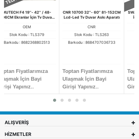
CNR 10700 32''- 60'' 81-152CM
SWAT TVS25 19''- 22'' Ekranlar
Lcd-Led Tv Duvar Askı Aparatı
İçin Tv Duvar Askı Aparatı
Hareketli Oynar Başlı Askı
CNR
SWAT
Aparatı
Stok Kodu : TLS263
Stok Kodu : TLS378
Barkodu : 8684707036733
Toptan Fiyatlarımıza
Toptan Fiyatlarımıza
Ulaşmak İçin Bayi
Ulaşmak İçin Bayi
Girişi Yapınız..
Girişi Yapınız..
ALIŞVERİŞ
HİZMETLER