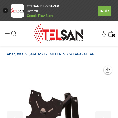
TELSAN BİLGİSAYAR
İNDİR
Ücretsiz
Google Play Store
0
Ana Sayfa
SARF MALZEMELER
ASKI APARATLARI